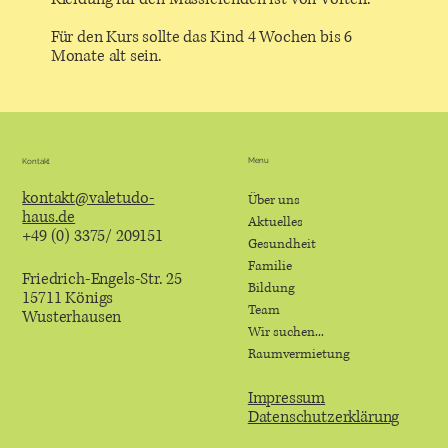
Für den Kurs sollte das Kind 4 Wochen bis 6
Monate alt sein.
Menu
Kontakt
kontakt@valetudo-
Über uns
haus.de
Aktuelles
+49 (0) 3375/ 209151
Gesundheit
Familie
Friedrich-Engels-Str. 25
Bildung
15711 Königs
Team
Wusterhausen
Wir suchen...
Raumvermietung
Impressum
Datenschutzerklärung