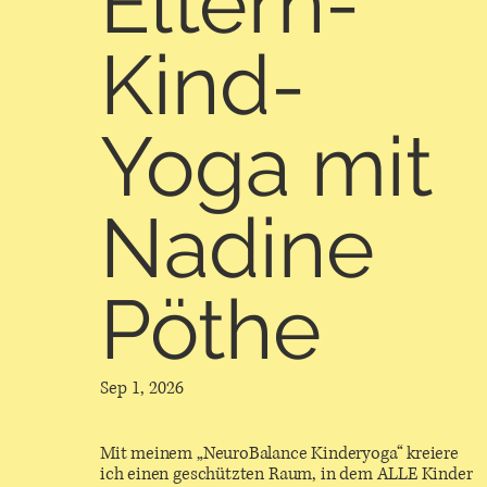
Eltern-
Kind-
Yoga mit
Nadine
Pöthe
Sep 1, 2026
Mit meinem „NeuroBalance Kinderyoga“ kreiere
ich einen geschützten Raum, in dem ALLE Kinder