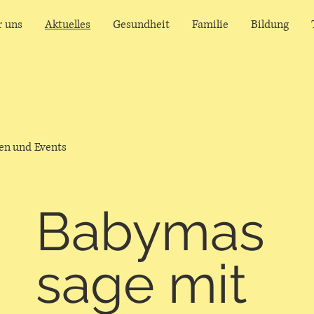
r uns
Aktuelles
Gesundheit
Familie
Bildung
sen und Events
Babymas
sage mit