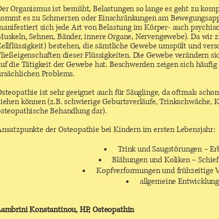
Der Organismus ist bemüht, Belastungen so lange es geht zu kompe
kommt es zu Schmerzen oder Einschränkungen am Bewegungsappa
manifestiert sich jede Art von Belastung im Körper- auch psychis
Muskeln, Sehnen, Bänder, innere Organe, Nervengewebe). Da wir zu
ellflüssigkeit) bestehen, die sämtliche Gewebe umspült und verso
ließeigenschaften dieser Flüssigkeiten. Die Gewebe verändern si
uf die Tätigkeit der Gewebe hat. Beschwerden zeigen sich häufig er
ursächlichen Problems.
steopathie ist sehr geeignet auch für Säuglinge, da oftmals scho
ziehen können (z.B. schwierige Geburtsverläufe, Trinkschwäche, K
osteopathische Behandlung dar).
Ansatzpunkte der Osteopathie bei Kindern im ersten Lebensjahr:
Trink und Saugstörungen – E
Blähungen und Koliken – Schie
Kopfverformungen und frühzeitige V
allgemeine Entwicklun
Lambrini Konstantinou, HP, Osteopathin