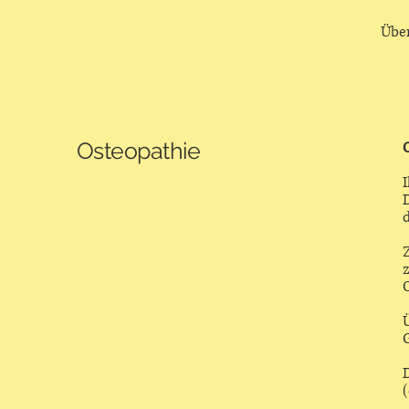
Übe
Osteopathie
O
z
O
G
D