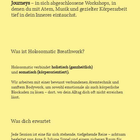
Journeys
– in sich abgeschlossene Workshops, in
denen du mit Atem, Musik und gezielter Körperarbeit
tief in dein Inneres eintauchst.
Was ist Holosomatic Breathwork?
Holosomatic verbindet
holistisch (ganzheitlich)
und
somatisch (körperorientiert).
Wir arbeiten mit einer bewusst verbundenen Atemtechnik und
sanftem Bodywork, um sowohl emotionale als auch körperliche
Blockaden zu lösen – dort, wo dein Alltag dich oft nicht erreichen
lässt.
Was dich erwartet
Jede Session ist eine für sich stehende, tiefgehende Reise – achtsam
begleitet von Arne & Juliane Sippel und einem sicheren Raum für